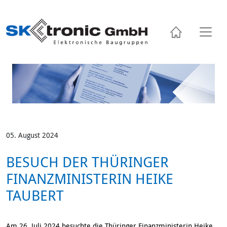
Skip
to
content
05. August 2024
BESUCH DER THÜRINGER
FINANZMINISTERIN HEIKE
TAUBERT
Am 26. Juli 2024 besuchte die Thüringer Finanzministerin Heike