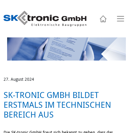
Skip
to
content
27. August 2024
SK-TRONIC GMBH BILDET
ERSTMALS IM TECHNISCHEN
BEREICH AUS
Die SK-tronic GmbH freut sich bekannt zu geben, dass das